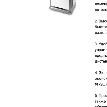
помеще
потоло
2. Выс
быстро
даже в
3. Уд
управл
предпо
дистан
4. Эко
эконом
текущи
5. Про
также 