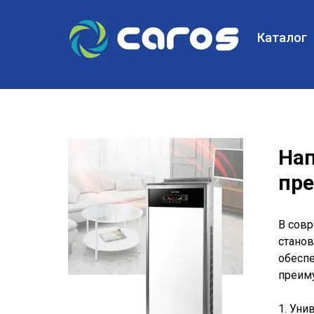
Каталог
Нап
пр
В сов
станов
обесп
преим
1. Уни