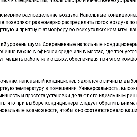
ться к специалистам, чтобы быстро и качественно устран
вномерное распределение воздуха: Напольные кондицион
е позволяют равномерно распределить поток воздуха по 
тную и приятную атмосферу во всех уголках комнаты, изб
зкий уровень шума: Современные напольные кондиционеры
обенно важно в офисной среде или в местах, где требует
ут мешать работе или отдыху, обеспечивая при этом комф
ючение, напольный кондиционер является отличным выборо
тную температуру в помещении. Универсальность, высока
ичность и простота установки делают его идеальным реш
ть, что при выборе кондиционера следует обратить внима
иональные возможности, чтобы оно соответствовало ваши