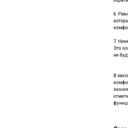
обрати
6. Ра
которы
комфор
7. Ни
Это ос
не буд
В закл
комфор
эконом
отмети
функц